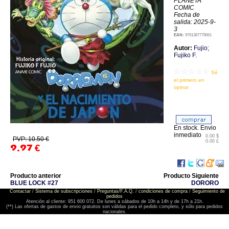
PLANETA
COMIC
Fecha de
salida: 2025-9-
3
EAN:
9791387779061
Autor:
Fujio;
Fujiko F.
☆☆☆☆☆
Sé
el primero en
opinar
En stock. Envio
inmediato
0.00 $
PVP: 10.50 €
0.00 £
9.97
€
Producto anterior
Producto Siguiente
BLUE LOCK #27
DORORO
Contactar
/
Sistema de subscripciones
/
Preguntas/F.A.Q.
/
condiciones de compra
/
Seguimiento de
pedidos
Atención al cliente: 951 600 072. De lunes a sábados de 10h a 14h y de 17h a 21h.
(**) Las ofertas de gastos de envio gratuitos son válidas para el pedido completo, y sólo para pedidos
nacionales.