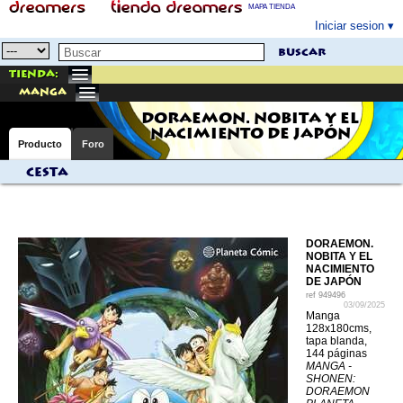
MAPA TIENDA
Iniciar sesion
buscar
Tienda:
manga
DORAEMON. NOBITA Y EL
NACIMIENTO DE JAPÓN
Producto
Foro
Cesta
DORAEMON.
NOBITA Y EL
NACIMIENTO
DE JAPÓN
ref
949496
03/09/2025
Manga
128x180cms,
tapa blanda,
144 páginas
MANGA -
SHONEN:
DORAEMON