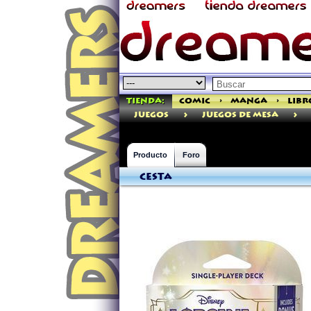
Tienda:
Comic
>
Manga
>
Libr
>
>
juegos
Juegos de Mesa
Producto
Foro
Cesta