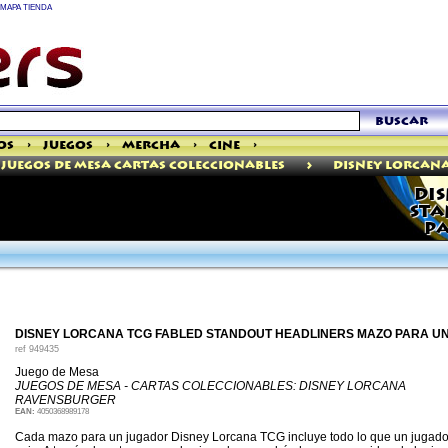
MAPA TIENDA
buscar
os
>
Juegos
>
Mercha
>
Cine
>
>
Juegos De Mesa Cartas Coleccionables
Disney Lorcan
DIS
STA
PA
DISNEY LORCANA TCG FABLED STANDOUT HEADLINERS MAZO PARA UN
ref
949435
Juego de Mesa
JUEGOS DE MESA - CARTAS COLECCIONABLES: DISNEY LORCANA
RAVENSBURGER
EAN:
4050368989178
Cada mazo para un jugador Disney Lorcana TCG incluye todo lo que un jugador