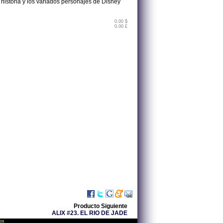
 historia y los variados personajes de Disney
0.00 $
0.00 £
Producto Siguiente
ALIX #23. EL RIO DE JADE
os