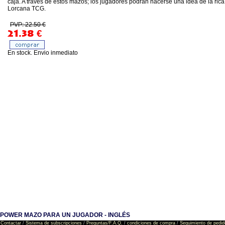
caja. A través de estos mazos; los jugadores podrán hacerse una idea de la rica
Lorcana TCG.
PVP: 22.50 €
21.38
€
En stock. Envio inmediato
 POWER MAZO PARA UN JUGADOR - INGLÉS
Contactar
/
Sistema de subscripciones
/
Preguntas/F.A.Q.
/
condiciones de compra
/
Seguimiento de pedid