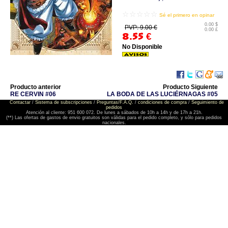
☆☆☆☆☆
Sé el primero en opinar
0.00 $
PVP: 9.00 €
0.00 £
8.55
€
No Disponible
Producto anterior
Producto Siguiente
RE CERVIN #06
LA BODA DE LAS LUCIÉRNAGAS #05
Contactar
/
Sistema de subscripciones
/
Preguntas/F.A.Q.
/
condiciones de compra
/
Seguimiento de
pedidos
Atención al cliente: 951 600 072. De lunes a sábados de 10h a 14h y de 17h a 21h.
(**) Las ofertas de gastos de envio gratuitos son válidas para el pedido completo, y sólo para pedidos
nacionales.