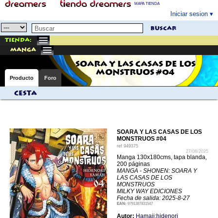
MAPA TIENDA
Iniciar sesion
buscar
Tienda:
manga
SOARA Y LAS CASAS DE LOS
MONSTRUOS #04
Producto
Foro
Cesta
SOARA Y LAS CASAS DE LOS
MONSTRUOS #04
ref
949375
27/08/2025
Manga 130x180cms, tapa blanda,
200 páginas
MANGA - SHONEN: SOARA Y
LAS CASAS DE LOS
MONSTRUOS
MILKY WAY EDICIONES
Fecha de salida: 2025-8-27
EAN:
9791387831547
Autor:
Hamaji;hidenori