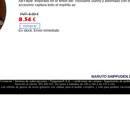
ABYstyle. Inspirado en el timón del Thousand Sunny y adornado con 
accesorio captura todo el espíritu av
PVP: 8.99 €
8.54
€
En stock. Envio inmediato
NARUTO SHIPPUDEN L
Contactar
/
Sistema de subscripciones
/
Preguntas/F.A.Q.
/
condiciones de compra
/
Seguimiento de pedid
Atención al cliente: 951 600 072. De lunes a sábados de 10h a 14h y de 17h a 21h.
) Las ofertas de gastos de envio gratuitos son válidas para el pedido completo, y sólo para pedidos naciona