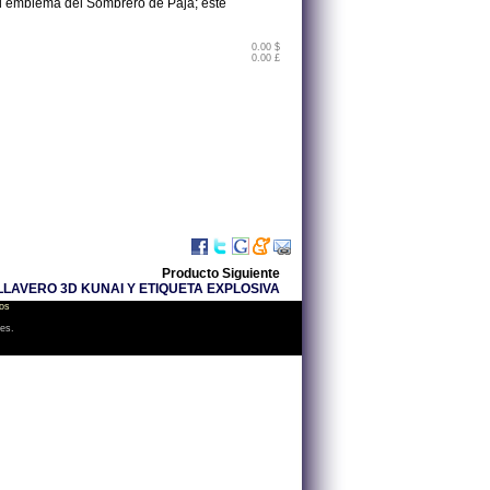
el emblema del Sombrero de Paja; este
0.00 $
0.00 £
Producto Siguiente
LAVERO 3D KUNAI Y ETIQUETA EXPLOSIVA
os
les.