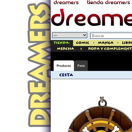
Tienda:
Comic
>
Manga
>
Libr
>
mercha
ROPA Y COMPLEMENT
Producto
Foro
Cesta