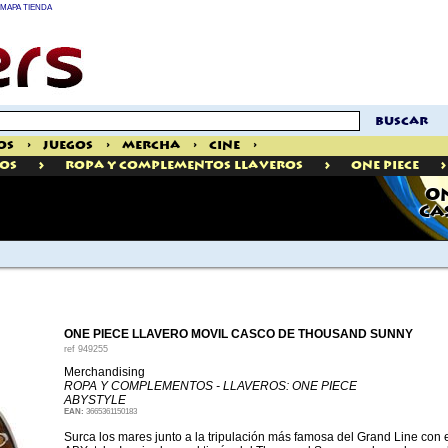
MAPA TIENDA
buscar
os
>
Juegos
>
Mercha
>
Cine
>
>
>
>
OS
Ropa Y Complementos Llaveros
One Piece
ON
CA
ONE PIECE LLAVERO MOVIL CASCO DE THOUSAND SUNNY
ref
949255
Merchandising
ROPA Y COMPLEMENTOS - LLAVEROS: ONE PIECE
ABYSTYLE
EAN:
3665361150183
Surca los mares junto a la tripulación más famosa del Grand Line con 