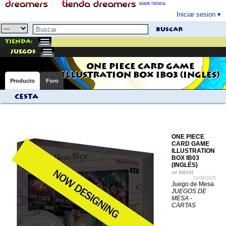
MAPA TIENDA
Iniciar sesion
buscar
Tienda:
juegos
ONE PIECE CARD GAME
ILLUSTRATION BOX IB03 (INGLÉS)
Producto
Foro
Cesta
ONE PIECE
CARD GAME
ILLUSTRATION
BOX IB03
(INGLÉS)
ref
949191
23/08/2025
Juego de Mesa
JUEGOS DE
MESA -
CARTAS