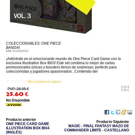
COLECCIONABLES: ONE PIECE
BANDAI
EAN:
8101588335934
¡Adéntrate en el emocionante mundo de One Piece Card Game con la
exclusiva Illustration Box IB03! Este set combina lo mejor de cartas
promocionales únicas y boosters llenos de sorpresas; perfecto para
coleccionistas y jugadores apasionados...Contenido del
☆☆☆☆☆
Sé el primero en opinar
0.00 $
PVP: 26.95 €
0.00 £
25.60
€
No Disponible
Producto anterior
Producto Siguiente
ONE PIECE CARD GAME
MAGIC - FINAL FANTASY MAZO DE
ILLUSTRATION BOX IB04
COMMANDER LÍMITE - CASTELLANO
(INGLÉS)