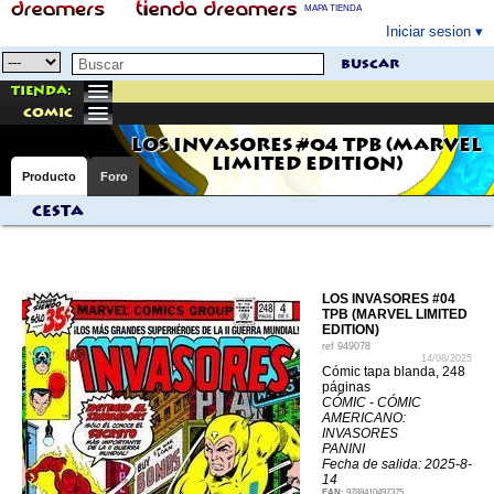
MAPA TIENDA
Iniciar sesion
buscar
Tienda:
comic
LOS INVASORES #04 TPB (MARVEL
LIMITED EDITION)
Producto
Foro
Cesta
LOS INVASORES #04
TPB (MARVEL LIMITED
EDITION)
ref
949078
14/08/2025
Cómic tapa blanda, 248
páginas
CÓMIC - CÓMIC
AMERICANO:
INVASORES
PANINI
Fecha de salida: 2025-8-
14
EAN:
9788410497375