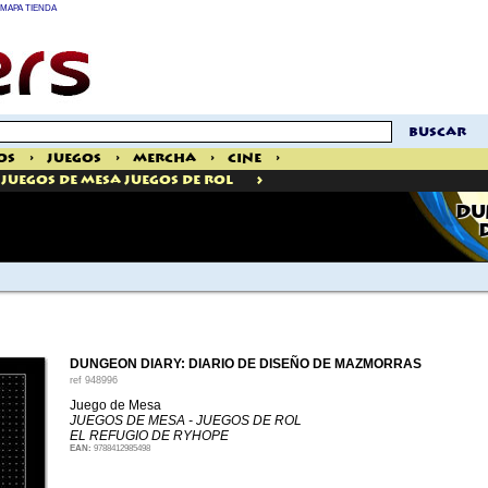
MAPA TIENDA
buscar
os
>
Juegos
>
Mercha
>
Cine
>
>
Juegos De Mesa Juegos De Rol
DU
DUNGEON DIARY: DIARIO DE DISEÑO DE MAZMORRAS
ref
948996
Juego de Mesa
JUEGOS DE MESA - JUEGOS DE ROL
EL REFUGIO DE RYHOPE
EAN:
9788412985498