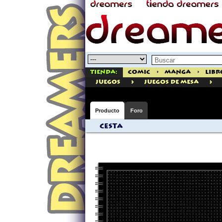
Tienda:
Comic
>
Manga
>
Libr
>
>
juegos
Juegos de Mesa
Producto
Foro
Cesta