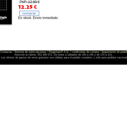
PVP: 12.90 €
12.25
€
En stock. Envio inmediato
Contactar
/
Sistema de subscripciones
/
Preguntas/F.A.Q.
/
condiciones de compra
/
Seguimiento de pedid
Atención al cliente: 951 600 072. De lunes a sábados de 10h a 14h y de 17h a 21h.
) Las ofertas de gastos de envio gratuitos son válidas para el pedido completo, y sólo para pedidos naciona