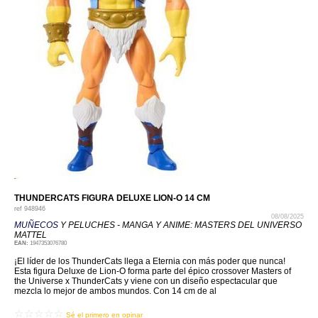
THUNDERCATS FIGURA DELUXE LION-O 14 CM
ref
948946
08/08/2025
MUÑECOS
Y PELUCHES - MANGA Y ANIME: MASTERS DEL UNIVERSO
MATTEL
EAN:
1947353076780
¡El líder de los ThunderCats llega a Eternia con más poder que nunca!
Esta figura Deluxe de Lion-O forma parte del épico crossover Masters of
the Universe x ThunderCats y viene con un diseño espectacular que
mezcla lo mejor de ambos mundos. Con 14 cm de al
☆☆☆☆☆
Sé el primero en opinar