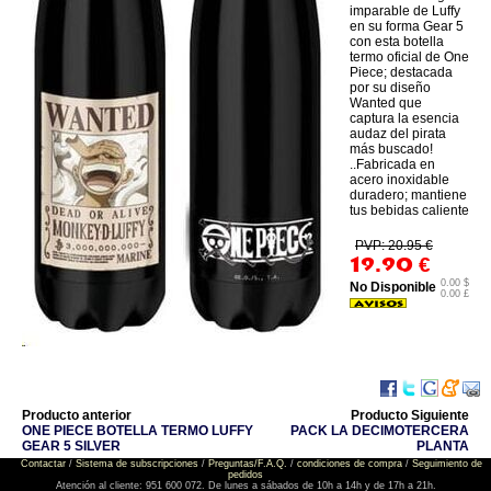
imparable de Luffy
en su forma Gear 5
con esta botella
termo oficial de One
Piece; destacada
por su diseño
Wanted que
captura la esencia
audaz del pirata
más buscado!
..Fabricada en
acero inoxidable
duradero; mantiene
tus bebidas caliente
PVP: 20.95 €
19.90
€
0.00 $
No Disponible
0.00 £
Producto anterior
Producto Siguiente
ONE PIECE BOTELLA TERMO LUFFY
PACK LA DECIMOTERCERA
GEAR 5 SILVER
PLANTA
Contactar
/
Sistema de subscripciones
/
Preguntas/F.A.Q.
/
condiciones de compra
/
Seguimiento de
pedidos
Atención al cliente: 951 600 072. De lunes a sábados de 10h a 14h y de 17h a 21h.