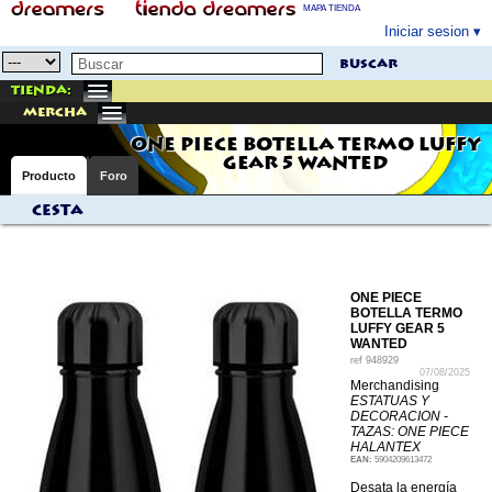
MAPA TIENDA
Iniciar sesion
buscar
Tienda:
mercha
ONE PIECE BOTELLA TERMO LUFFY
GEAR 5 WANTED
Producto
Foro
Cesta
ONE PIECE
BOTELLA TERMO
LUFFY GEAR 5
WANTED
ref
948929
07/08/2025
Merchandising
ESTATUAS Y
DECORACION -
TAZAS: ONE PIECE
HALANTEX
EAN:
5904209613472
Desata la energía