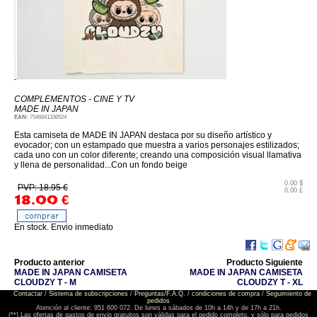
COMPLEMENTOS - CINE Y TV
MADE IN JAPAN
EAN:
7546841336524
Esta camiseta de MADE IN JAPAN destaca por su diseño artístico y
evocador; con un estampado que muestra a varios personajes estilizados;
cada uno con un color diferente; creando una composición visual llamativa
y llena de personalidad...Con un fondo beige
0.00 $
PVP: 18.95 €
0.00 £
18.00
€
En stock. Envio inmediato
Producto anterior
Producto Siguiente
MADE IN JAPAN CAMISETA
MADE IN JAPAN CAMISETA
CLOUDZY T - M
CLOUDZY T - XL
Contactar
/
Sistema de subscripciones
/
Preguntas/F.A.Q.
/
condiciones de compra
/
Seguimiento de
pedidos
Atención al cliente: 951 600 072. De lunes a sábados de 10h a 14h y de 17h a 21h.
(**) Las ofertas de gastos de envio gratuitos son válidas para el pedido completo, y sólo para pedidos