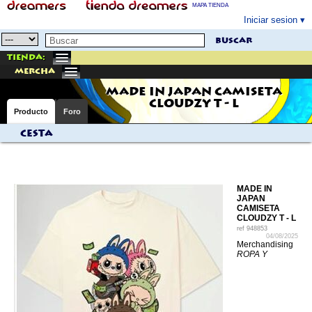
MAPA TIENDA
Iniciar sesion
buscar
Tienda:
mercha
MADE IN JAPAN CAMISETA
CLOUDZY T - L
Producto
Foro
Cesta
MADE IN
JAPAN
CAMISETA
CLOUDZY T - L
ref
948853
04/08/2025
Merchandising
ROPA Y