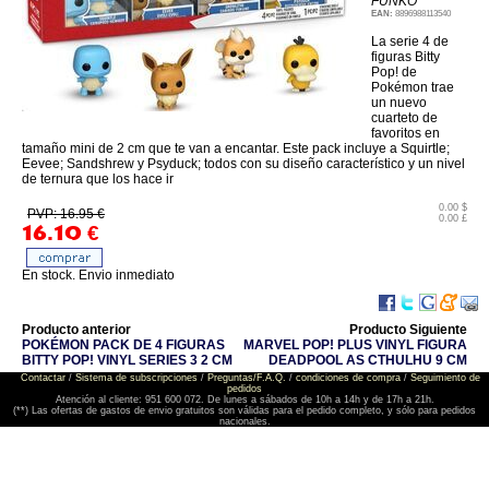
FUNKO
EAN:
8896988113540
La serie 4 de
figuras Bitty
Pop! de
Pokémon trae
un nuevo
cuarteto de
favoritos en
tamaño mini de 2 cm que te van a encantar. Este pack incluye a Squirtle;
Eevee; Sandshrew y Psyduck; todos con su diseño característico y un nivel
de ternura que los hace ir
0.00 $
PVP: 16.95 €
0.00 £
16.10
€
En stock. Envio inmediato
Producto anterior
Producto Siguiente
POKÉMON PACK DE 4 FIGURAS
MARVEL POP! PLUS VINYL FIGURA
BITTY POP! VINYL SERIES 3 2 CM
DEADPOOL AS CTHULHU 9 CM
Contactar
/
Sistema de subscripciones
/
Preguntas/F.A.Q.
/
condiciones de compra
/
Seguimiento de
pedidos
Atención al cliente: 951 600 072. De lunes a sábados de 10h a 14h y de 17h a 21h.
(**) Las ofertas de gastos de envio gratuitos son válidas para el pedido completo, y sólo para pedidos
nacionales.