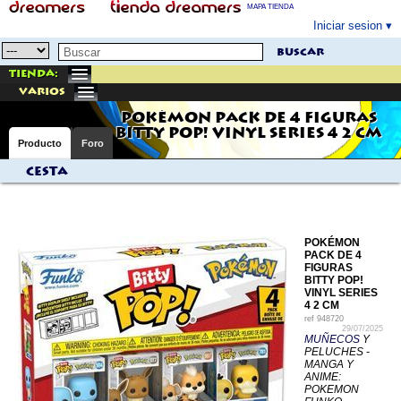
MAPA TIENDA
Iniciar sesion
buscar
Tienda:
varios
POKÉMON PACK DE 4 FIGURAS
BITTY POP! VINYL SERIES 4 2 CM
Producto
Foro
Cesta
POKÉMON
PACK DE 4
FIGURAS
BITTY POP!
VINYL SERIES
4 2 CM
ref
948720
29/07/2025
MUÑECOS
Y
PELUCHES -
MANGA Y
ANIME:
POKEMON