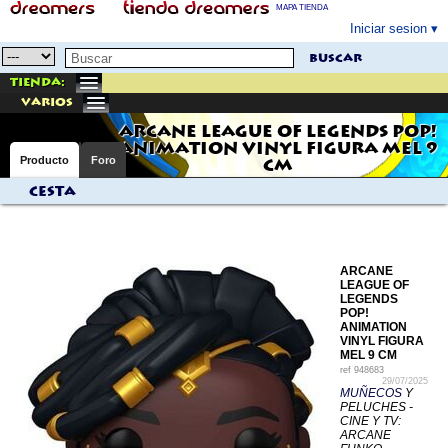
MAPA TIENDA
Iniciar sesion
buscar
Tienda:
varios
ARCANE LEAGUE OF LEGENDS POP!
ANIMATION VINYL FIGURA MEL 9
Producto
Foro
CM
Cesta
ARCANE
LEAGUE OF
LEGENDS
POP!
ANIMATION
VINYL FIGURA
MEL 9 CM
ref
948683
29/07/2025
MUÑECOS
Y
PELUCHES -
CINE Y TV:
ARCANE