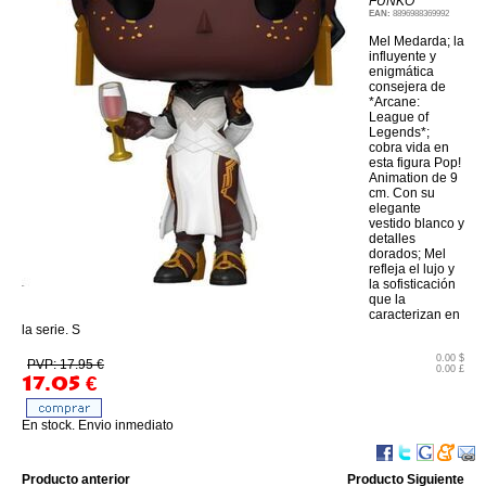
FUNKO
EAN:
8896988369992
Mel Medarda; la
influyente y
enigmática
consejera de
*Arcane:
League of
Legends*;
cobra vida en
esta figura Pop!
Animation de 9
cm. Con su
elegante
vestido blanco y
detalles
dorados; Mel
refleja el lujo y
la sofisticación
que la
caracterizan en
la serie. S
0.00 $
PVP: 17.95 €
0.00 £
17.05
€
En stock. Envio inmediato
Producto anterior
Producto Siguiente