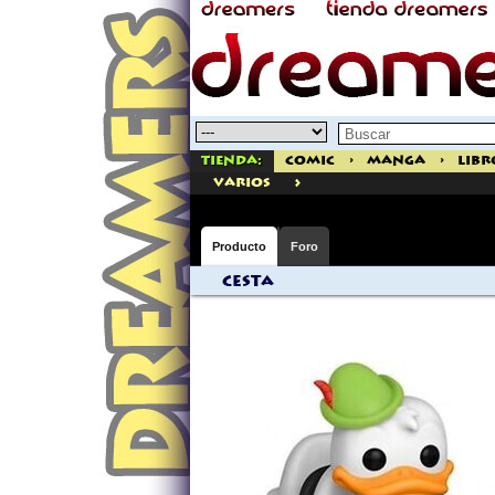
Tienda:
Comic
>
Manga
>
Libr
>
varios
Producto
Foro
Cesta