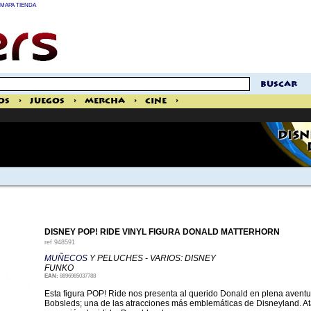
MAPA TIENDA
buscar
os
>
Juegos
>
Mercha
>
Cine
>
DISN
DISNEY POP! RIDE VINYL FIGURA DONALD MATTERHORN
ref
948591
MUÑECOS
Y PELUCHES - VARIOS: DISNEY
FUNKO
EAN:
8896985037788
Esta figura POP! Ride nos presenta al querido Donald en plena avent
Bobsleds; una de las atracciones más emblemáticas de Disneyland. Ata