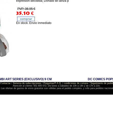
expresión decidida; Donald se lanza p
PVP: 36.95 €
35.10
€
En stock. Envio inmediato
BI ART SERIES (EXCLUSIVO) 9 CM
DC COMICS POP!
Contactar
/
Sistema de subscripciones
/
Preguntas/F.A.Q.
/
condiciones de compra
/
Seguimiento de pedid
Atención al cliente: 951 600 072. De lunes a sábados de 10h a 14h y de 17h a 21h.
) Las ofertas de gastos de envio gratuitos son válidas para el pedido completo, y sólo para pedidos naciona