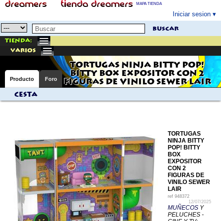
MAPA TIENDA
Iniciar sesion
buscar
Tienda:
varios
TORTUGAS NINJA BITTY POP!
BITTY BOX EXPOSITOR CON 2
Producto
Foro
FIGURAS DE VINILO SEWER LAIR
Cesta
TORTUGAS
NINJA BITTY
POP! BITTY
BOX
EXPOSITOR
CON 2
FIGURAS DE
VINILO SEWER
LAIR
ref
948372
12/07/2025
MUÑECOS
Y
PELUCHES -