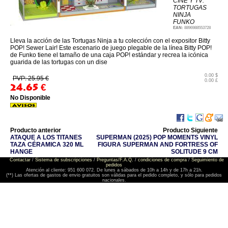
CINE Y TV:
TORTUGAS
NINJA
FUNKO
EAN:
8896988553728
Lleva la acción de las Tortugas Ninja a tu colección con el expositor Bitty
POP! Sewer Lair! Este escenario de juego plegable de la línea Bitty POP!
de Funko tiene el tamaño de una caja POP! estándar y recrea la icónica
guarida de las tortugas con un dise
0.00 $
PVP: 25.95 €
0.00 £
24.65
€
No Disponible
Producto anterior
Producto Siguiente
ATAQUE A LOS TITANES
SUPERMAN (2025) POP MOMENTS VINYL
TAZA CÉRAMICA 320 ML
FIGURA SUPERMAN AND FORTRESS OF
HANGE
SOLITUDE 9 CM
Contactar
/
Sistema de subscripciones
/
Preguntas/F.A.Q.
/
condiciones de compra
/
Seguimiento de
pedidos
Atención al cliente: 951 600 072. De lunes a sábados de 10h a 14h y de 17h a 21h.
(**) Las ofertas de gastos de envio gratuitos son válidas para el pedido completo, y sólo para pedidos
nacionales.