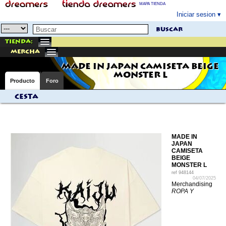
MAPA TIENDA
Iniciar sesion
buscar
Tienda:
mercha
MADE IN JAPAN CAMISETA BEIGE
MONSTER L
Producto
Foro
Cesta
MADE IN
JAPAN
CAMISETA
BEIGE
MONSTER L
ref
948144
04/07/2025
Merchandising
ROPA Y