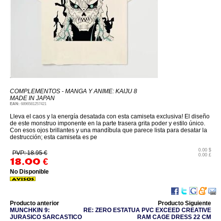
COMPLEMENTOS - MANGA Y ANIME: KAIJU 8
MADE IN JAPAN
EAN:
6896581257421
Lleva el caos y la energía desatada con esta camiseta exclusiva! El diseño
de este monstruo imponente en la parte trasera grita poder y estilo único.
Con esos ojos brillantes y una mandíbula que parece lista para desatar la
destrucción; esta camiseta es pe
0.00 $
PVP: 18.95 €
0.00 £
18.00
€
No Disponible
Producto anterior
Producto Siguiente
MUNCHKIN 9:
RE: ZERO ESTATUA PVC EXCEED CREATIVE
JURASICO SARCASTICO
RAM CAGE DRESS 22 CM