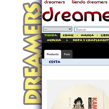
Tienda:
Comic
>
Manga
>
Libr
>
mercha
ROPA Y COMPLEMENT
Producto
Foro
Cesta