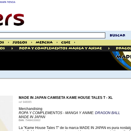
MAPA TIENDA
buscar
os
>
Juegos
>
Mercha
>
Cine
>
>
>
OS
Ropa Y Complementos Manga Y Anime
Drago
MADE
MADE IN JAPAN CAMISETA KAME HOUSE TALES T - XL
ref
948065
Merchandising
ROPA Y COMPLEMENTOS - MANGA Y ANIME:
DRAGON BALL
MADE IN JAPAN
EAN:
7546841333622
La “Kame House Tales T” de la marca MADE IN JAPAN es pura nostalgia