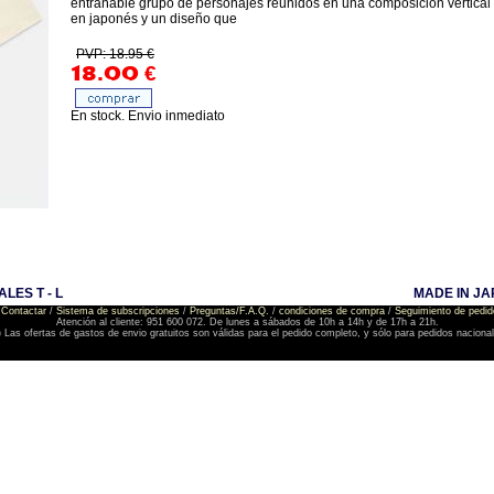
entrañable grupo de personajes reunidos en una composición vertical ll
en japonés y un diseño que
PVP: 18.95 €
18.00
€
En stock. Envio inmediato
LES T - L
MADE IN JA
Contactar
/
Sistema de subscripciones
/
Preguntas/F.A.Q.
/
condiciones de compra
/
Seguimiento de pedid
Atención al cliente: 951 600 072. De lunes a sábados de 10h a 14h y de 17h a 21h.
) Las ofertas de gastos de envio gratuitos son válidas para el pedido completo, y sólo para pedidos naciona