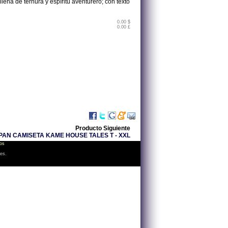
ena de ternura y espíritu aventurero; con texto
0.00 $
0.00 £
Producto Siguiente
PAN CAMISETA KAME HOUSE TALES T - XXL
os
les.