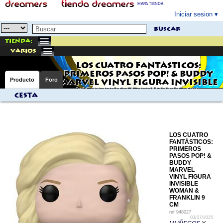
MAPA TIENDA
Iniciar sesion
buscar
Tienda:
varios
LOS CUATRO FANTÁSTICOS:
PRIMEROS PASOS POP! & BUDDY
Producto
Foro
MARVEL VINYL FIGURA INVISIBLE
WOMAN & FRANKLIN 9 CM
Cesta
LOS CUATRO
FANTÁSTICOS:
PRIMEROS
PASOS POP! &
BUDDY
MARVEL
VINYL FIGURA
INVISIBLE
WOMAN &
FRANKLIN 9
CM
ref
948027
03/07/2025