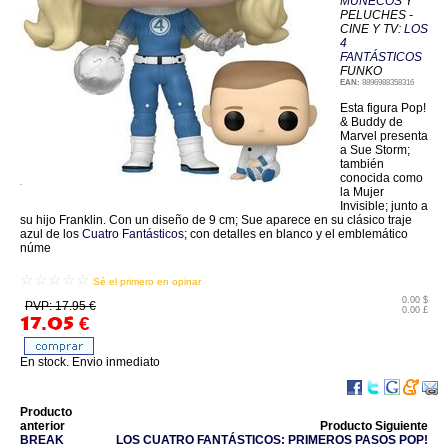
MUÑECOS
Y
PELUCHES -
CINE Y TV:
LOS
4
FANTÁSTICOS
FUNKO
EAN:
8896988358316
Esta figura Pop!
& Buddy de
Marvel presenta
a Sue Storm;
también
conocida como
la Mujer
Invisible; junto a
su hijo Franklin. Con un diseño de 9 cm; Sue aparece en su clásico traje
azul de los
Cuatro Fantásticos
; con detalles en blanco y el emblemático
núme
☆☆☆☆☆
Sé el primero en opinar
0.00 $
PVP: 17.95 €
0.00 £
17.05
€
En stock. Envio inmediato
Producto
anterior
Producto Siguiente
BREAK
LOS CUATRO FANTÁSTICOS: PRIMEROS PASOS POP!