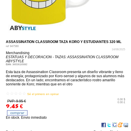
ASSASSINATION CLASSROOM TAZA KORO Y ESTUDIANTES 320 ML
ref
947580
14/06/2025
Merchandising
ESTATUAS Y DECORACION - TAZAS: ASSASSINATION CLASSROOM
ABYSTYLE
EAN:
3665361165682
Esta taza de Assassination Classroom presenta un diseño vibrante y lleno
de energía; protagonizado por Koro-sensei y algunos de sus alumnos más
destacados. En un lado; encontramos el característico rostro amarillo
sonriente de Koro; mientras que en el otro
☆☆☆☆☆
Sé el primero en opinar
0.00 $
PVP: 9.95 €
0.00 £
9.45
€
En stock. Envio inmediato