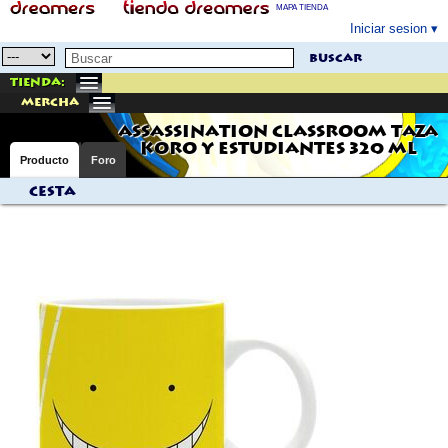
MAPA TIENDA
Iniciar sesion
buscar
Tienda:
mercha
ASSASSINATION CLASSROOM TAZA
KORO Y ESTUDIANTES 320 ML
Producto
Foro
Cesta