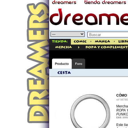
Tienda:
Comic
>
Manga
>
Libr
>
mercha
ROPA Y COMPLEMENT
Producto
Foro
Cesta
CÓMO 
ref
94749
Mercha
ROPA 
FUNK
EAN:
8896
Este ll