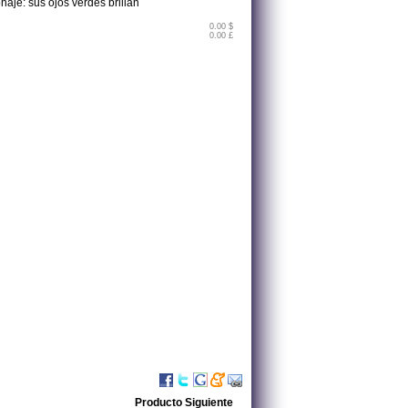
naje: sus ojos verdes brillan
0.00 $
0.00 £
Producto Siguiente