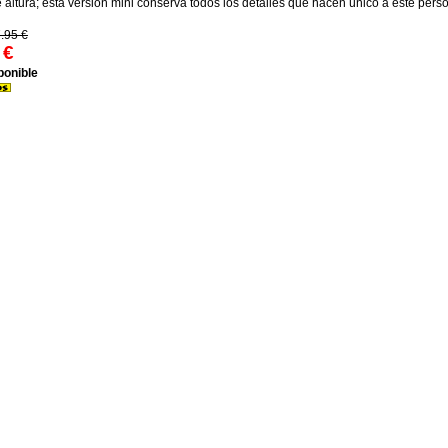
 altura; esta versión mini conserva todos los detalles que hacen único a este perso
.95 €
€
ponible