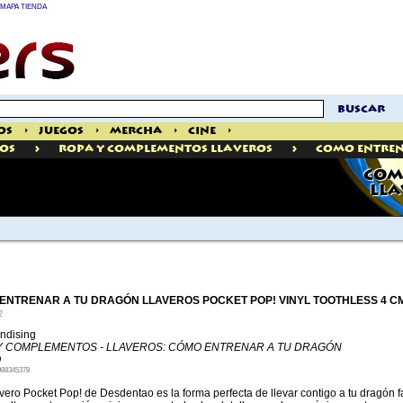
MAPA TIENDA
buscar
os
>
Juegos
>
Mercha
>
Cine
>
>
>
OS
Ropa Y Complementos Llaveros
Como Entren
CÓM
LLA
ENTRENAR A TU DRAGÓN LLAVEROS POCKET POP! VINYL TOOTHLESS 4 C
2
ndising
Y COMPLEMENTOS - LLAVEROS: CÓMO ENTRENAR A TU DRAGÓN
O
988345378
avero Pocket Pop! de Desdentao es la forma perfecta de llevar contigo a tu dragón 