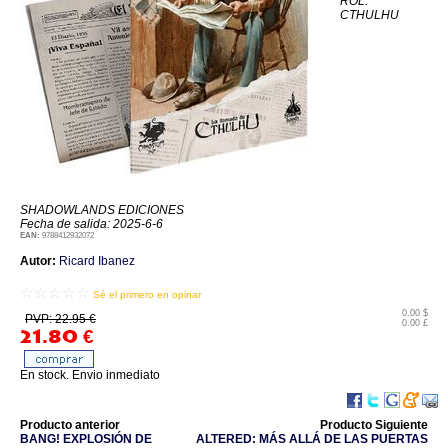
ROL:
CTHULHU
SHADOWLANDS EDICIONES
Fecha de salida: 2025-6-6
EAN:
9788412932072
Autor:
Ricard Ibanez
☆☆☆☆☆
Sé el primero en opinar
0.00 $
PVP: 22.95 €
0.00 £
21.80
€
En stock. Envio inmediato
Producto anterior
Producto Siguiente
BANG! EXPLOSIÓN DE
ALTERED: MÁS ALLÁ DE LAS PUERTAS