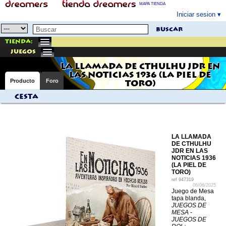
MAPA TIENDA
Iniciar sesion
buscar
Tienda:
juegos
LA LLAMADA DE CTHULHU JDR EN
LAS NOTICIAS 1936 (LA PIEL DE
Producto
Foro
TORO)
Cesta
LA LLAMADA
DE CTHULHU
JDR EN LAS
NOTICIAS 1936
(LA PIEL DE
TORO)
ref
947319
06/06/2025
Juego de Mesa
tapa blanda,
JUEGOS DE
MESA -
JUEGOS DE