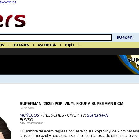
MAPA TIENDA
buscar
os
>
Juegos
>
Mercha
>
Cine
>
SUP
SUPERMAN (2025) POP! VINYL FIGURA SUPERMAN 9 CM
ref
947280
MUÑECOS
Y PELUCHES - CINE Y TV:
SUPERMAN
FUNKO
EAN:
8896988564236
El Hombre de Acero regresa con esta figura Pop! Vinyl de 9 cm basada
clásico traje azul y rojo actualizado; el icónico escudo en el pecho y 