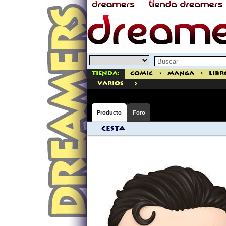
Tienda:
Comic
>
Manga
>
Libr
>
varios
Producto
Foro
Cesta