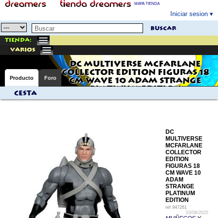
MAPA TIENDA
Iniciar sesion
buscar
Tienda:
varios
DC MULTIVERSE MCFARLANE
COLLECTOR EDITION FIGURAS 18
Producto
Foro
CM WAVE 10 ADAM STRANGE
PLATINUM EDITION
Cesta
DC
MULTIVERSE
MCFARLANE
COLLECTOR
EDITION
FIGURAS 18
CM WAVE 10
ADAM
STRANGE
PLATINUM
EDITION
ref
947261
03/06/2025