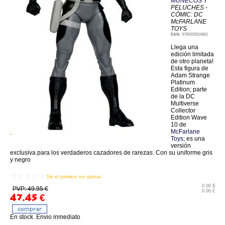
MUÑECOS
Y
PELUCHES -
CÓMIC: DC
McFARLANE
TOYS
EAN:
9789205919881
Llega una
edición limitada
de otro planeta!
Esta figura de
Adam Strange
Platinum
Edition; parte
de la DC
Multiverse
Collector
Edition Wave
10 de
McFarlane
Toys
; es una
versión
exclusiva para los verdaderos cazadores de rarezas. Con su uniforme gris
y negro
☆☆☆☆☆
Sé el primero en opinar
0.00 $
PVP: 49.95 €
0.00 £
47.45
€
En stock. Envio inmediato