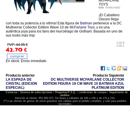
McFARLANE
TOYS
EAN:
7879261741822
¡El Caballero
Oscuro llega
con toda su potencia a tu vitrina! Esta figura de
Batman
pertenece a la DC
Multiverse Collector Edition Wave 10 de
McFarlane Toys
; y es una
auténtica joya para los fans del murciélago de Gotham. Basada en uno de
sus looks más imp
0.00 $
PVP: 44.95 €
0.00 £
42.70
€
En stock. Envio inmediato
Producto anterior
Producto Siguiente
LA ESPADA DE
DC MULTIVERSE MCFARLANE COLLECTOR
CRISTAL (EDICION
EDITION FIGURA 18 CM WAVE 10 BATMAN AZUL
ESPECIAL)
PLATINUM EDITION
Contactar
/
Sistema de subscripciones
/
Preguntas/F.A.Q.
/
condiciones de compra
/
Seguimiento de
pedidos
Atención al cliente: 951 600 072. De lunes a sábados de 10h a 14h y de 17h a 21h.
(**) Las ofertas de gastos de envio gratuitos son válidas para el pedido completo, y sólo para pedidos
nacionales.