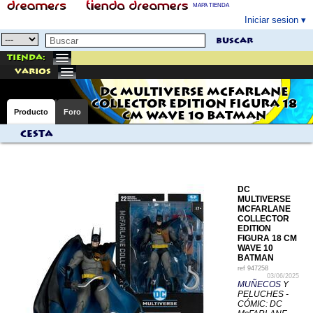
MAPA TIENDA
Iniciar sesion
buscar
Tienda:
varios
DC MULTIVERSE MCFARLANE
COLLECTOR EDITION FIGURA 18
Producto
Foro
CM WAVE 10 BATMAN
Cesta
DC
MULTIVERSE
MCFARLANE
COLLECTOR
EDITION
FIGURA 18 CM
WAVE 10
BATMAN
ref
947258
03/06/2025
MUÑECOS
Y
PELUCHES -
CÓMIC: DC