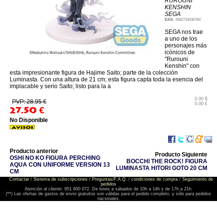
RUROUNI
KENSHIN
SEGA
EAN:
4582733436784
SEGA nos trae
a uno de los
personajes más
icónicos de
"Rurouni
Kenshin" con
esta impresionante figura de Hajime Saito; parte de la colección
Luminasta. Con una altura de 21 cm; esta figura capta toda la esencia del
implacable y serio Saito; listo para la a
0.00 $
PVP: 28.95 €
0.00 £
27.50
€
No Disponible
Producto anterior
Producto Siguiente
OSHI NO KO FIGURA PERCHING
BOCCHI THE ROCK! FIGURA
AQUA CON UNIFORME VERSION 13
LUMINASTA HITORI GOTO 20 CM
CM
Contactar
/
Sistema de subscripciones
/
Preguntas/F.A.Q.
/
condiciones de compra
/
Seguimiento de
pedidos
Atención al cliente: 951 600 072. De lunes a sábados de 10h a 14h y de 17h a 21h.
(**) Las ofertas de gastos de envio gratuitos son válidas para el pedido completo, y sólo para pedidos
nacionales.