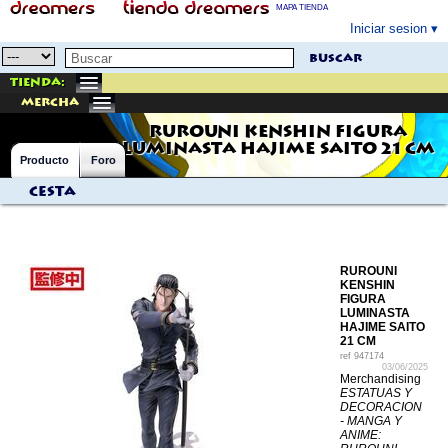
MAPA TIENDA
Iniciar sesion
buscar
Tienda:
mercha
RUROUNI KENSHIN FIGURA
LUMINASTA HAJIME SAITO 21 CM
Producto
Foro
Cesta
RUROUNI
KENSHIN
FIGURA
LUMINASTA
HAJIME SAITO
21 CM
ref
947174
03/06/2025
Merchandising
ESTATUAS Y
DECORACION
- MANGA Y
ANIME: