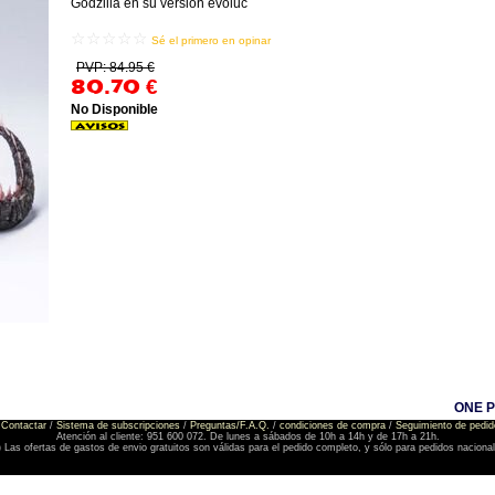
Godzilla en su versión evoluc
☆☆☆☆☆
Sé el primero en opinar
PVP: 84.95 €
80.70
€
No Disponible
ONE P
Contactar
/
Sistema de subscripciones
/
Preguntas/F.A.Q.
/
condiciones de compra
/
Seguimiento de pedid
Atención al cliente: 951 600 072. De lunes a sábados de 10h a 14h y de 17h a 21h.
) Las ofertas de gastos de envio gratuitos son válidas para el pedido completo, y sólo para pedidos naciona