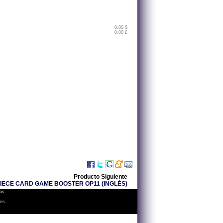
0.00 $
0.00 £
Producto Siguiente
IECE CARD GAME BOOSTER OP11 (INGLÉS)
os
les.