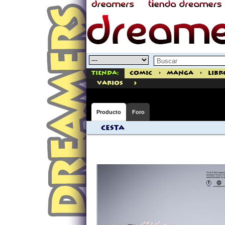
Tienda:
Comic
>
Manga
>
Libr
>
varios
Producto
Foro
Cesta