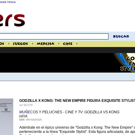
MAPA TIENDA
buscar
os
>
Juegos
>
Mercha
>
Cine
>
GO
E
STYL
GODZILLA X KONG: THE NEW EMPIRE FIGURA EXQUISITE STYLIS
ref
947155
MUÑECOS
Y PELUCHES - CINE Y TV: GODZILLA VS KONG
HIYA
EAN:
6957534204326
Adéntrate en el épico universo de "Godzilla x Kong: The New Empire" c
perteneciente a la línea "Exquisite Stylist". Esta figura articulada; de