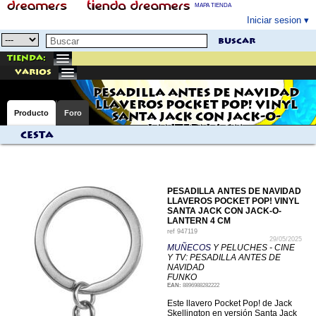
MAPA TIENDA
Iniciar sesion
buscar
Tienda:
varios
PESADILLA ANTES DE NAVIDAD
LLAVEROS POCKET POP! VINYL
Producto
Foro
SANTA JACK CON JACK-O-
LANTERN 4 CM
Cesta
PESADILLA ANTES DE NAVIDAD
LLAVEROS POCKET POP! VINYL
SANTA JACK CON JACK-O-
LANTERN 4 CM
ref
947119
29/05/2025
MUÑECOS
Y PELUCHES - CINE
Y TV: PESADILLA ANTES DE
NAVIDAD
FUNKO
EAN:
8896988282222
Este llavero Pocket Pop! de Jack
Skellington en versión Santa Jack