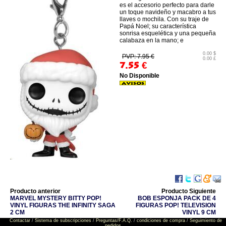
es el accesorio perfecto para darle
un toque navideño y macabro a tus
llaves o mochila. Con su traje de
Papá Noel; su característica
sonrisa esquelética y una pequeña
calabaza en la mano; e
0.00 $
PVP: 7.95 €
0.00 £
7.55
€
No Disponible
Producto anterior
Producto Siguiente
MARVEL MYSTERY BITTY POP!
BOB ESPONJA PACK DE 4
VINYL FIGURAS THE INFINITY SAGA
FIGURAS POP! TELEVISION
2 CM
VINYL 9 CM
Contactar
/
Sistema de subscripciones
/
Preguntas/F.A.Q.
/
condiciones de compra
/
Seguimiento de
pedidos