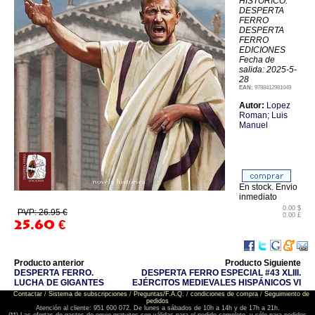
HISTÓRICO:
DESPERTA
FERRO
DESPERTA
FERRO
EDICIONES
Fecha de
salida: 2025-5-
28
EAN:
9788412981049
Autor:
Lopez
Roman; Luis
Manuel
En stock. Envio
inmediato
0.00 $
PVP: 26.95 €
0.00 £
25.60
€
Producto anterior
Producto Siguiente
DESPERTA FERRO.
DESPERTA FERRO ESPECIAL #43 XLIII.
LUCHA DE GIGANTES
EJÉRCITOS MEDIEVALES HISPÁNICOS VI
Contactar
/
Sistema de subscripciones
/
Preguntas/F.A.Q.
/
condiciones de compra
/
Seguimiento de
pedidos
Atención al cliente: 951 600 072. De lunes a sábados de 10h a 14h y de 17h a 21h.