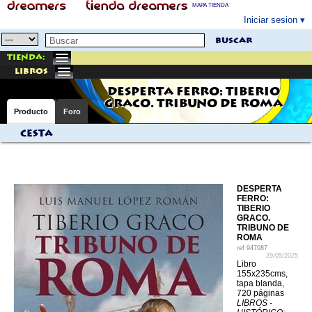
MAPA TIENDA
Iniciar sesion
buscar
Tienda:
libros
DESPERTA FERRO: TIBERIO
GRACO. TRIBUNO DE ROMA
Producto
Foro
Cesta
DESPERTA
FERRO:
TIBERIO
GRACO.
TRIBUNO DE
ROMA
ref
947087
29/05/2025
Libro
155x235cms,
tapa blanda,
720 páginas
LIBROS -