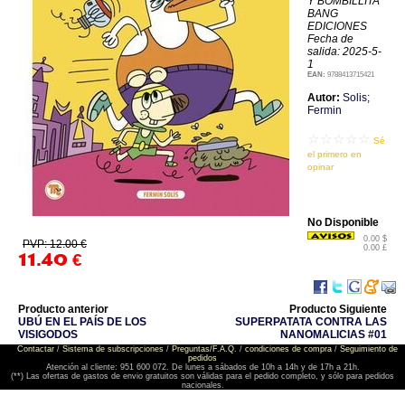
Y BOMBILLITA
BANG
EDICIONES
Fecha de
salida: 2025-5-
1
EAN:
9788413715421
Autor:
Solis;
Fermin
☆☆☆☆☆
Sé
el primero en
opinar
No Disponible
0.00 $
PVP: 12.00 €
0.00 £
11.40
€
Producto anterior
Producto Siguiente
UBÚ EN EL PAÍS DE LOS
SUPERPATATA CONTRA LAS
VISIGODOS
NANOMALICIAS #01
Contactar
/
Sistema de subscripciones
/
Preguntas/F.A.Q.
/
condiciones de compra
/
Seguimiento de
pedidos
Atención al cliente: 951 600 072. De lunes a sábados de 10h a 14h y de 17h a 21h.
(**) Las ofertas de gastos de envio gratuitos son válidas para el pedido completo, y sólo para pedidos
nacionales.