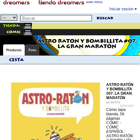
MAPA TIENDA
Iniciar sesion
buscar
Tienda:
comic
ASTRO RATÓN Y BOMBILLITA #07.
LA GRAN MARATÓN
Producto
Foro
Cesta
ASTRO RATÓN
Y BOMBILLITA
#07. LA GRAN
MARATÓN
ref
947073
29/05/2025
Cómic tapa
blanda, 56
páginas
CÓMIC -
CÓMIC
ESPAÑOL:
ASTRO RATÓN