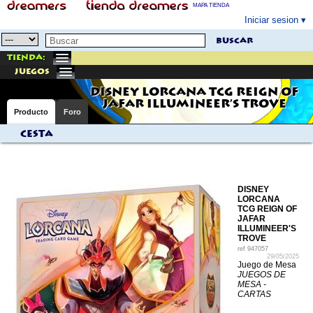
MAPA TIENDA
Iniciar sesion
buscar
Tienda:
juegos
DISNEY LORCANA TCG REIGN OF
JAFAR ILLUMINEER'S TROVE
Producto
Foro
Cesta
DISNEY
LORCANA
TCG REIGN OF
JAFAR
ILLUMINEER'S
TROVE
ref
947057
29/05/2025
Juego de Mesa
JUEGOS DE
MESA -
CARTAS