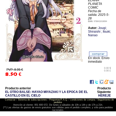
ELAINA
PLANETA
COMIC
Fecha de
salida: 2025-5-
28
EAN:
9788411618694
Autor:
Jougi;
Shiraishi ; Itsuki;
Nanao
En stock. Envio
inmediato
0.00 $
PVP: 8.95 €
0.00 £
8.50
€
Producto anterior
Producto
EL OTRO BALSE: HAYAO MIYAZAKI Y LA EPOCA DE EL
Siguiente
CASTILLO EN EL CIELO
HEREJE
Contactar
/
Sistema de subscripciones
/
Preguntas/F.A.Q.
/
condiciones de compra
/
Seguimiento de
pedidos
Atención al cliente: 951 600 072. De lunes a sábados de 10h a 14h y de 17h a 21h.
(**) Las ofertas de gastos de envio gratuitos son válidas para el pedido completo, y sólo para pedidos
nacionales.