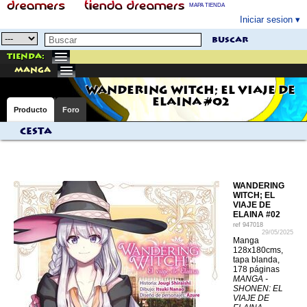
MAPA TIENDA
Iniciar sesion
buscar
Tienda:
manga
WANDERING WITCH; EL VIAJE DE
ELAINA #02
Producto
Foro
Cesta
WANDERING
WITCH; EL
VIAJE DE
ELAINA #02
ref
947018
29/05/2025
Manga
128x180cms,
tapa blanda,
178 páginas
MANGA -
SHONEN: EL
VIAJE DE