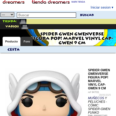
MAPA TIENDA
Iniciar sesion
buscar
Tienda:
varios
SPIDER GWEN GWENVERSE
FIGURA POP! MARVEL VINYL CAP-
Producto
Foro
GWEN 9 CM
Cesta
SPIDER GWEN
GWENVERSE
FIGURA POP!
MARVEL
VINYL CAP-
GWEN 9 CM
ref
947011
29/05/2025
MUÑECOS
Y
PELUCHES -
CÓMIC:
SPIDER-GWEN
FUNKO
EAN:
8896988372480