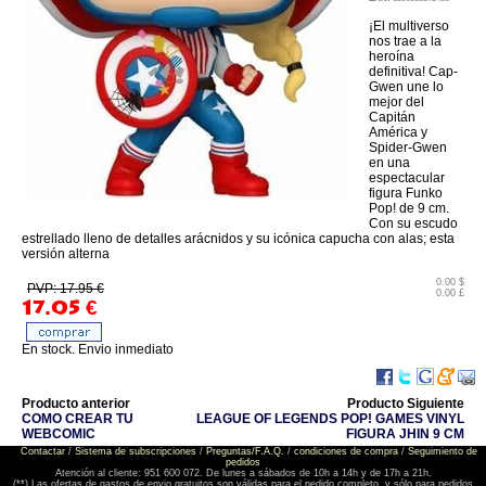
¡El multiverso
nos trae a la
heroína
definitiva! Cap-
Gwen une lo
mejor del
Capitán
América y
Spider-Gwen
en una
espectacular
figura Funko
Pop! de 9 cm.
Con su escudo
estrellado lleno de detalles arácnidos y su icónica capucha con alas; esta
versión alterna
0.00 $
PVP: 17.95 €
0.00 £
17.05
€
En stock. Envio inmediato
Producto anterior
Producto Siguiente
COMO CREAR TU
LEAGUE OF LEGENDS POP! GAMES VINYL
WEBCOMIC
FIGURA JHIN 9 CM
Contactar
/
Sistema de subscripciones
/
Preguntas/F.A.Q.
/
condiciones de compra
/
Seguimiento de
pedidos
Atención al cliente: 951 600 072. De lunes a sábados de 10h a 14h y de 17h a 21h.
(**) Las ofertas de gastos de envio gratuitos son válidas para el pedido completo, y sólo para pedidos