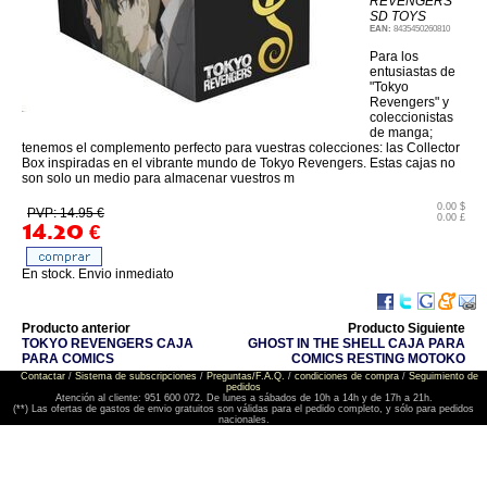
REVENGERS
SD TOYS
EAN:
8435450260810
Para los
entusiastas de
"Tokyo
Revengers" y
coleccionistas
de manga;
tenemos el complemento perfecto para vuestras colecciones: las Collector
Box inspiradas en el vibrante mundo de Tokyo Revengers. Estas cajas no
son solo un medio para almacenar vuestros m
0.00 $
PVP: 14.95 €
0.00 £
14.20
€
En stock. Envio inmediato
Producto anterior
Producto Siguiente
TOKYO REVENGERS CAJA
GHOST IN THE SHELL CAJA PARA
PARA COMICS
COMICS RESTING MOTOKO
Contactar
/
Sistema de subscripciones
/
Preguntas/F.A.Q.
/
condiciones de compra
/
Seguimiento de
pedidos
Atención al cliente: 951 600 072. De lunes a sábados de 10h a 14h y de 17h a 21h.
(**) Las ofertas de gastos de envio gratuitos son válidas para el pedido completo, y sólo para pedidos
nacionales.