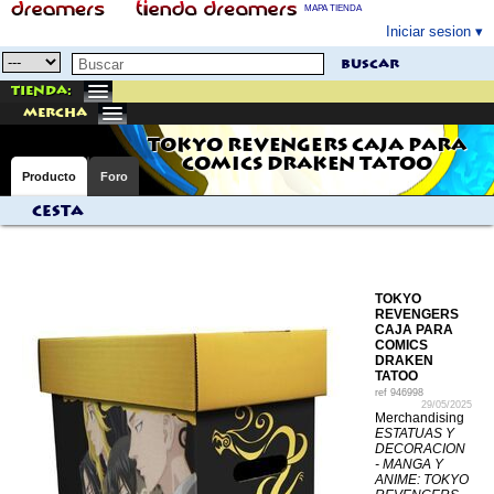
MAPA TIENDA
Iniciar sesion
buscar
Tienda:
mercha
TOKYO REVENGERS CAJA PARA
COMICS DRAKEN TATOO
Producto
Foro
Cesta
TOKYO
REVENGERS
CAJA PARA
COMICS
DRAKEN
TATOO
ref
946998
29/05/2025
Merchandising
ESTATUAS Y
DECORACION
- MANGA Y
ANIME: TOKYO