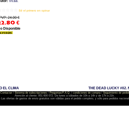
utor:
Vv.aa.
☆☆☆☆☆
Sé el primero en opinar
PVP: 24.00 €
22.80
€
o Disponible
O EL CLIMA
THE DEAD LUCKY #02.
Contactar
/
Sistema de subscripciones
/
Preguntas/F.A.Q.
/
condiciones de compra
/
Seguimiento de pedid
Atención al cliente: 951 600 072. De lunes a sábados de 10h a 14h y de 17h a 21h.
) Las ofertas de gastos de envio gratuitos son válidas para el pedido completo, y sólo para pedidos naciona