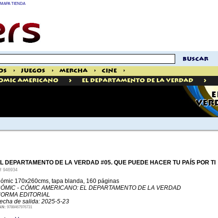
MAPA TIENDA
buscar
os
>
Juegos
>
Mercha
>
Cine
>
>
>
omic Americano
El Departamento De La Verdad
E
VERD
L DEPARTAMENTO DE LA VERDAD #05. QUE PUEDE HACER TU PAÍS POR TI
ef
946934
ómic 170x260cms, tapa blanda, 160 páginas
ÓMIC - CÓMIC AMERICANO: EL DEPARTAMENTO DE LA VERDAD
ORMA EDITORIAL
echa de salida: 2025-5-23
AN:
9788467976731