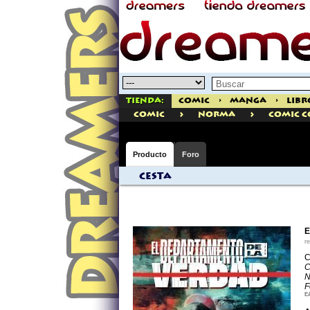
Tienda:
Comic
>
Manga
>
Libr
>
>
comic
Norma
Comic C
Producto
Foro
Cesta
E
r
C
C
N
F
E