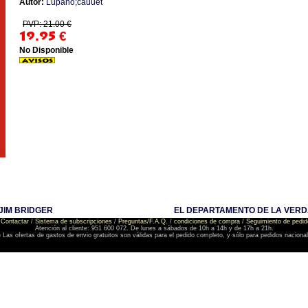
Autor:
Lupano;cauuet
PVP: 21.00 €
19.95
€
No Disponible
JIM BRIDGER
EL DEPARTAMENTO DE LA VERDA
Contactar
/
Sistema de subscripciones
/
Preguntas/F.A.Q.
/
condiciones de compra
/
Seguimiento de pedid
Atención al cliente: 951 600 072. De lunes a sábados de 10h a 14h y de 17h a 21h.
) Las ofertas de gastos de envio gratuitos son válidas para el pedido completo, y sólo para pedidos naciona