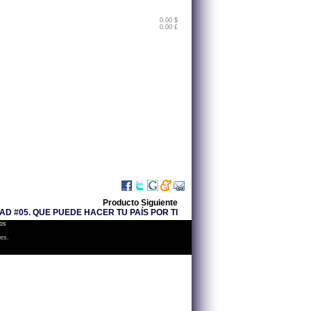
0.00 $
0.00 £
Producto Siguiente
D #05. QUE PUEDE HACER TU PAÍS POR TI
os
les.