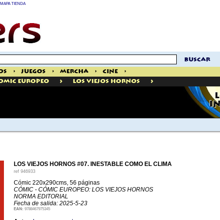
MAPA TIENDA
buscar
os
>
Juegos
>
Mercha
>
Cine
>
>
>
omic Europeo
Los Viejos Hornos
L
I
LOS VIEJOS HORNOS #07. INESTABLE COMO EL CLIMA
ref
946933
Cómic 220x290cms, 56 páginas
CÓMIC - CÓMIC EUROPEO: LOS VIEJOS HORNOS
NORMA EDITORIAL
Fecha de salida: 2025-5-23
EAN:
9788467975345