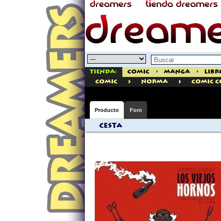
Tienda:
Comic
>
Manga
>
Libr
>
>
comic
Norma
Comic C
Producto
Foro
Cesta