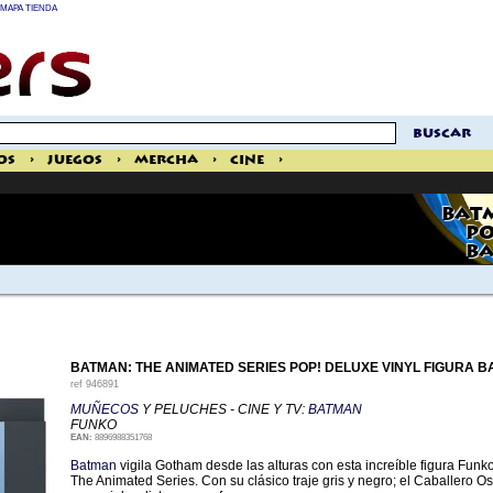
MAPA TIENDA
buscar
os
>
Juegos
>
Mercha
>
Cine
>
BATM
PO
BA
BATMAN: THE ANIMATED SERIES POP! DELUXE VINYL FIGURA 
ref
946891
MUÑECOS
Y PELUCHES - CINE Y TV:
BATMAN
FUNKO
EAN:
8896988351768
Batman
vigila Gotham desde las alturas con esta increíble figura Fun
The Animated Series. Con su clásico traje gris y negro; el Caballero 