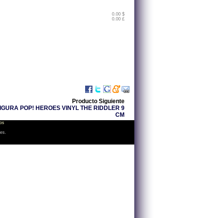
0.00 $
0.00 £
Producto Siguiente
IGURA POP! HEROES VINYL THE RIDDLER 9
CM
os
les.