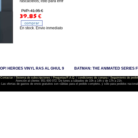
rascacielos; listo para enfr
PVP: 41.95 €
39.85
€
En stock. Envio inmediato
OP! HEROES VINYL RAS AL GHUL 9
BATMAN: THE ANIMATED SERIES F
Contactar
/
Sistema de subscripciones
/
Preguntas/F.A.Q.
/
condiciones de compra
/
Seguimiento de pedid
Atención al cliente: 951 600 072. De lunes a sábados de 10h a 14h y de 17h a 21h.
) Las ofertas de gastos de envio gratuitos son válidas para el pedido completo, y sólo para pedidos naciona