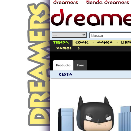
Tienda:
Comic
>
Manga
>
Libr
>
varios
Producto
Foro
Cesta