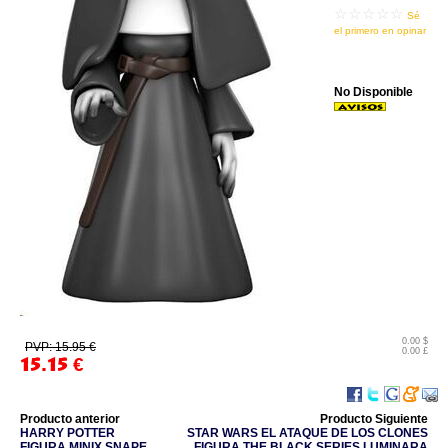
☆☆☆☆☆
Sé
el primero en opinar
No Disponible
0.00 $
PVP: 15.95 €
0.00 £
15.15
€
Producto anterior
Producto Siguiente
HARRY POTTER
STAR WARS EL ATAQUE DE LOS CLONES
FIGURA MINIX SNAPE
FIGURA THE BLACK SERIES LUMINARA