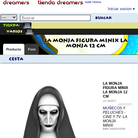
MAPA TIENDA
Iniciar sesion
buscar
Tienda:
varios
LA MONJA FIGURA MINIX LA
MONJA 12 CM
Producto
Foro
Cesta
LA MONJA
FIGURA MINIX
LA MONJA 12
CM
ref
946871
24/05/2025
MUÑECOS
Y
PELUCHES -
CINE Y TV: LA
MONJA
MINIX
EAN:
8436605118536