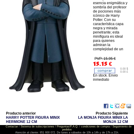
esencia enigmática y
sombría del profesor
de pociones más
icónico de Harry
Potter. Con su
característica capa
negra y mirada
penetrante; esta
minifigura es ideal
para quienes
admiran la
complejidad de un
PVP: 15.95 €
15.15
€
0.00 $
0.00 £
En stock. Envio
inmediato
Producto anterior
Producto Siguiente
HARRY POTTER FIGURA MINIX
LA MONJA FIGURA MINIX LA
HERMIONE 12 CM
MONJA 12 CM
Contactar
/
Sistema de subscripciones
/
Preguntas/F.A.Q.
/
condiciones de compra
/
Seguimiento de
pedidos
Atención al cliente: 951 600 072. De lunes a sábados de 10h a 14h y de 17h a 21h.