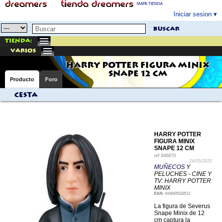
MAPA TIENDA
Iniciar sesion
buscar
Tienda:
varios
HARRY POTTER FIGURA MINIX
SNAPE 12 CM
Producto
Foro
Cesta
HARRY POTTER
FIGURA MINIX
SNAPE 12 CM
ref
946870
24/05/2025
MUÑECOS
Y
PELUCHES - CINE Y
TV: HARRY POTTER
MINIX
EAN:
8436605118512
La figura de Severus
Snape Minix de 12
cm captura la