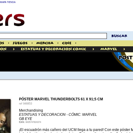
MAPA TIENDA
buscar
os
>
Juegos
>
Mercha
>
Cine
>
>
>
>
ION
Estatuas Y Decoracion Comic
Marvel
PÓST
PÓSTER MARVEL THUNDERBOLTS 61 X 91;5 CM
ref
946853
Merchandising
ESTATUAS Y DECORACION - CÓMIC: MARVEL
GB EYE
EAN:
8435747824374
¡El escuadrón más cañero del UCM llega a tu pared! Con este póster 