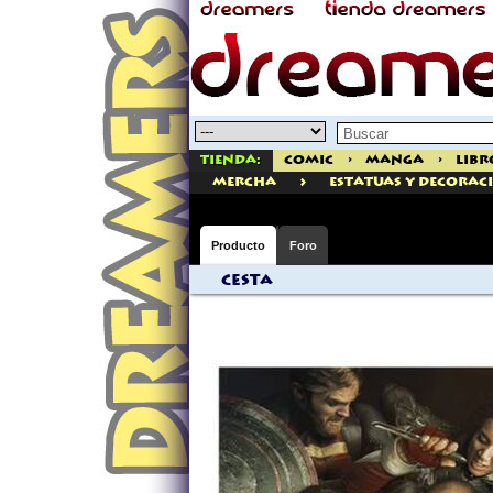
Tienda:
Comic
>
Manga
>
Libr
>
mercha
ESTATUAS Y DECORAC
Producto
Foro
Cesta