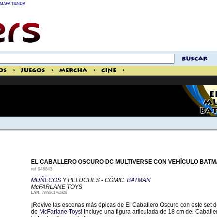
MAPA TIENDA
buscar
os
>
Juegos
>
Mercha
>
Cine
>
E
MU
BAT
EL CABALLERO OSCURO DC MULTIVERSE CON VEHÍCULO BATMA
ref
946843
MUÑECOS
Y PELUCHES - CÓMIC:
BATMAN
McFARLANE TOYS
EAN:
7879261762926
¡Revive las escenas más épicas de El Caballero Oscuro con este set 
de
McFarlane Toys
! Incluye una figura articulada de 18 cm del Caball