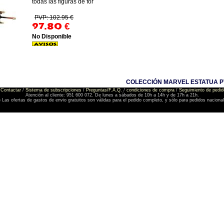
todas las figuras de for
PVP: 102.95 €
97.80
€
No Disponible
COLECCIÓN MARVEL ESTATUA PVC
Contactar
/
Sistema de subscripciones
/
Preguntas/F.A.Q.
/
condiciones de compra
/
Seguimiento de pedid
Atención al cliente: 951 600 072. De lunes a sábados de 10h a 14h y de 17h a 21h.
) Las ofertas de gastos de envio gratuitos son válidas para el pedido completo, y sólo para pedidos naciona