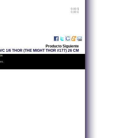
0.00 $
0.00 £
Producto Siguiente
 1/6 THOR (THE MIGHT THOR #177) 26 CM
os
les.