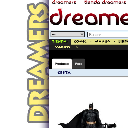
Tienda:
Comic
>
Manga
>
Libr
>
varios
Producto
Foro
Cesta