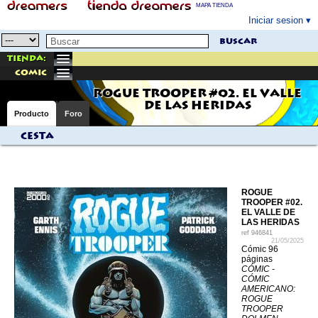
MAPA TIENDA
Iniciar sesion
buscar
Tienda:
comic
ROGUE TROOPER #02. EL VALLE
DE LAS HERIDAS
Producto
Foro
Cesta
ROGUE
TROOPER #02.
EL VALLE DE
LAS HERIDAS
ref
946841
21/05/2025
Cómic 96
páginas
CÓMIC -
CÓMIC
AMERICANO:
ROGUE
TROOPER