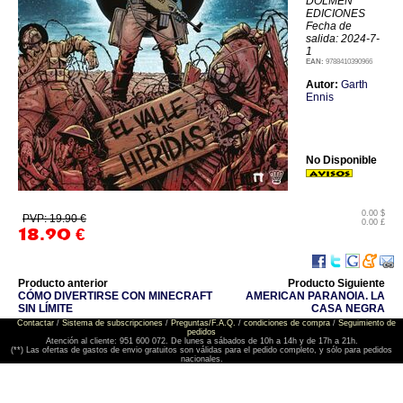
DOLMEN
EDICIONES
Fecha de
salida: 2024-7-
1
EAN:
9788410390966
Autor:
Garth
Ennis
No Disponible
0.00 $
PVP: 19.90 €
0.00 £
18.90
€
Producto anterior
Producto Siguiente
CÓMO DIVERTIRSE CON MINECRAFT
AMERICAN PARANOIA. LA
SIN LÍMITE
CASA NEGRA
Contactar
/
Sistema de subscripciones
/
Preguntas/F.A.Q.
/
condiciones de compra
/
Seguimiento de
pedidos
Atención al cliente: 951 600 072. De lunes a sábados de 10h a 14h y de 17h a 21h.
(**) Las ofertas de gastos de envio gratuitos son válidas para el pedido completo, y sólo para pedidos
nacionales.