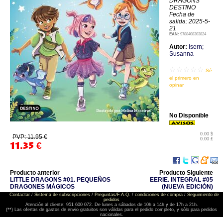
DRAGONS
DESTINO
Fecha de
salida: 2025-5-
21
EAN:
9788408303824
Autor:
Isern;
Susanna
☆☆☆☆☆
Sé
el primero en
opinar
No Disponible
0.00 $
PVP: 11.95 €
0.00 £
11.35
€
Producto anterior
Producto Siguiente
LITTLE DRAGONS #01. PEQUEÑOS
EERIE. INTEGRAL #05
DRAGONES MÁGICOS
(NUEVA EDICIÓN)
Contactar
/
Sistema de subscripciones
/
Preguntas/F.A.Q.
/
condiciones de compra
/
Seguimiento de
pedidos
Atención al cliente: 951 600 072. De lunes a sábados de 10h a 14h y de 17h a 21h.
(**) Las ofertas de gastos de envio gratuitos son válidas para el pedido completo, y sólo para pedidos
nacionales.