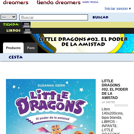
MAPA TIENDA
Iniciar sesion
buscar
Tienda:
libros
LITTLE DRAGONS #02. EL PODER
DE LA AMISTAD
Producto
Foro
Cesta
LITTLE
DRAGONS
#02. EL PODER
DE LA
AMISTAD
ref
946790
20/05/2025
Libro
140x200cms,
tapa blanda,
LIBROS -
INFANTIL:
LITTLE