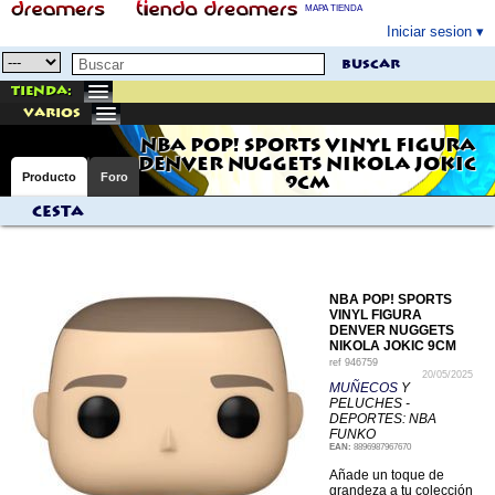
MAPA TIENDA
Iniciar sesion
buscar
Tienda:
varios
NBA POP! SPORTS VINYL FIGURA
DENVER NUGGETS NIKOLA JOKIC
Producto
Foro
9CM
Cesta
NBA POP! SPORTS
VINYL FIGURA
DENVER NUGGETS
NIKOLA JOKIC 9CM
ref
946759
20/05/2025
MUÑECOS
Y
PELUCHES -
DEPORTES: NBA
FUNKO
EAN:
8896987967670
Añade un toque de
grandeza a tu colección