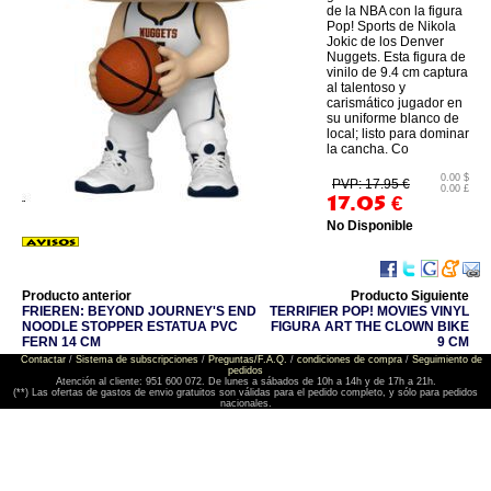
de la NBA con la figura
Pop! Sports de Nikola
Jokic de los Denver
Nuggets. Esta figura de
vinilo de 9.4 cm captura
al talentoso y
carismático jugador en
su uniforme blanco de
local; listo para dominar
la cancha. Co
0.00 $
PVP: 17.95 €
0.00 £
17.05
€
No Disponible
Producto anterior
Producto Siguiente
FRIEREN: BEYOND JOURNEY'S END
TERRIFIER POP! MOVIES VINYL
NOODLE STOPPER ESTATUA PVC
FIGURA ART THE CLOWN BIKE
FERN 14 CM
9 CM
Contactar
/
Sistema de subscripciones
/
Preguntas/F.A.Q.
/
condiciones de compra
/
Seguimiento de
pedidos
Atención al cliente: 951 600 072. De lunes a sábados de 10h a 14h y de 17h a 21h.
(**) Las ofertas de gastos de envio gratuitos son válidas para el pedido completo, y sólo para pedidos
nacionales.