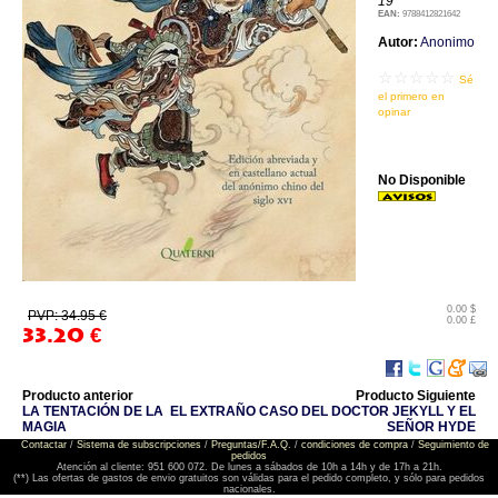
19
EAN:
9788412821642
Autor:
Anonimo
☆☆☆☆☆
Sé
el primero en
opinar
No Disponible
0.00 $
PVP: 34.95 €
0.00 £
33.20
€
Producto anterior
Producto Siguiente
LA TENTACIÓN DE LA
EL EXTRAÑO CASO DEL DOCTOR JEKYLL Y EL
MAGIA
SEÑOR HYDE
Contactar
/
Sistema de subscripciones
/
Preguntas/F.A.Q.
/
condiciones de compra
/
Seguimiento de
pedidos
Atención al cliente: 951 600 072. De lunes a sábados de 10h a 14h y de 17h a 21h.
(**) Las ofertas de gastos de envio gratuitos son válidas para el pedido completo, y sólo para pedidos
nacionales.