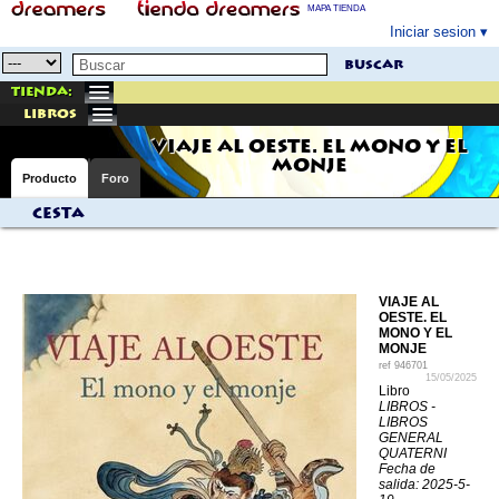
MAPA TIENDA
Iniciar sesion
buscar
Tienda:
libros
VIAJE AL OESTE. EL MONO Y EL
MONJE
Producto
Foro
Cesta
VIAJE AL
OESTE. EL
MONO Y EL
MONJE
ref
946701
15/05/2025
Libro
LIBROS -
LIBROS
GENERAL
QUATERNI
Fecha de
salida: 2025-5-