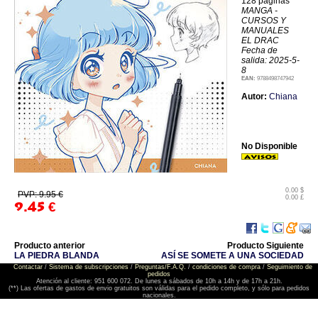
128 páginas
MANGA -
CURSOS Y
MANUALES
EL DRAC
Fecha de
salida: 2025-5-
8
EAN:
9788498747942
Autor:
Chiana
No Disponible
0.00 $
PVP: 9.95 €
0.00 £
9.45
€
Producto anterior
Producto Siguiente
LA PIEDRA BLANDA
ASÍ SE SOMETE A UNA SOCIEDAD
Contactar
/
Sistema de subscripciones
/
Preguntas/F.A.Q.
/
condiciones de compra
/
Seguimiento de
pedidos
Atención al cliente: 951 600 072. De lunes a sábados de 10h a 14h y de 17h a 21h.
(**) Las ofertas de gastos de envio gratuitos son válidas para el pedido completo, y sólo para pedidos
nacionales.