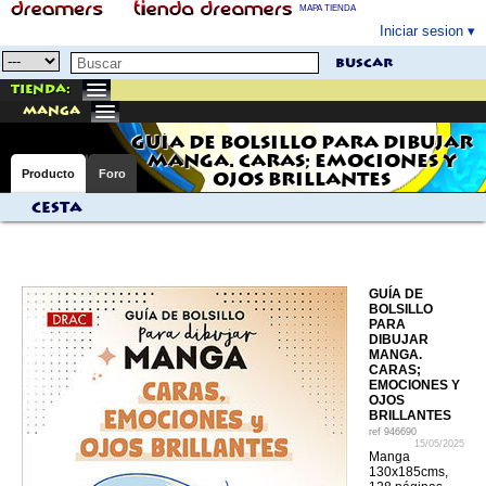
MAPA TIENDA
Iniciar sesion
buscar
Tienda:
manga
GUÍA DE BOLSILLO PARA DIBUJAR
MANGA. CARAS; EMOCIONES Y
Producto
Foro
OJOS BRILLANTES
Cesta
GUÍA DE
BOLSILLO
PARA
DIBUJAR
MANGA.
CARAS;
EMOCIONES Y
OJOS
BRILLANTES
ref
946690
15/05/2025
Manga
130x185cms,