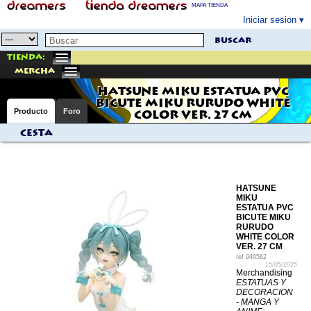
MAPA TIENDA
Iniciar sesion
buscar
Tienda:
mercha
HATSUNE MIKU ESTATUA PVC
BICUTE MIKU RURUDO WHITE
Producto
Foro
COLOR VER. 27 CM
Cesta
HATSUNE
MIKU
ESTATUA PVC
BICUTE MIKU
RURUDO
WHITE COLOR
VER. 27 CM
ref
946562
15/05/2025
Merchandising
ESTATUAS Y
DECORACION
- MANGA Y