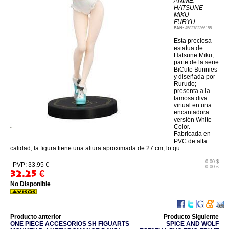
ANIME:
HATSUNE
MIKU
FURYU
EAN:
4582782366155
Esta preciosa
estatua de
Hatsune Miku;
parte de la serie
BiCute Bunnies
y diseñada por
Rurudo;
presenta a la
famosa diva
virtual en una
encantadora
versión White
Color.
Fabricada en
PVC de alta
calidad; la figura tiene una altura aproximada de 27 cm; lo qu
0.00 $
PVP: 33.95 €
0.00 £
32.25
€
No Disponible
Producto anterior
Producto Siguiente
ONE PIECE ACCESORIOS SH FIGUARTS
SPICE AND WOLF