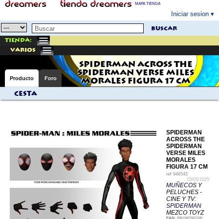
MAPA TIENDA
Iniciar sesion
buscar
Tienda:
varios
SPIDERMAN ACROSS THE
SPIDERMAN VERSE MILES
Producto
Foro
MORALES FIGURA 17 CM
Cesta
SPIDERMAN
ACROSS THE
SPIDERMAN
VERSE MILES
MORALES
FIGURA 17 CM
ref
946543
15/05/2025
MUÑECOS
Y
PELUCHES -
CINE Y TV:
SPIDERMAN
MEZCO TOYZ
EAN:
6961987663180