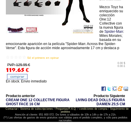
Mezco Toyz ha
enriquecido su
colección
One:12
Collective con
la nueva figura
de
Spider-Man
:
Miles Morales;
basada en su
emocionante aparición en la película "Spider-Man: Across the Spider-
Verse". Esta figura de acción mide aproximadamente 17 cm y destaca p
☆☆☆☆☆
Sé el primero en opinar
0.00 $
PVP: 125.95 €
0.00 £
119.65
€
En stock. Envio inmediato
Producto anterior
Producto Siguiente
CREAM ONE 12 COLLECTIVE FIGURA
LIVING DEAD DOLLS FIGURA
GHOST FACE 16 CM
DAMIEN 25;5 CM
Contactar
/
Sistema de subscripciones
/
Preguntas/F.A.Q.
/
condiciones de compra
/
Seguimiento de
pedidos
Atención al cliente: 951 600 072. De lunes a sábados de 10h a 14h y de 17h a 21h.
(**) Las ofertas de gastos de envio gratuitos son válidas para el pedido completo, y sólo para pedidos
nacionales.