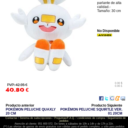
parlante de alta
calidad.-
Tamaño: 30 cm
No Disponible
0.00 $
PVP: 42.95 €
0.00 £
40.80
€
Producto anterior
Producto Siguiente
POKÉMON PELUCHE QUAXLY
POKÉMON PELUCHE SQUIRTLE VER.
20 CM
01 20CM
Contactar
/
Sistema de subscripciones
/
Preguntas/F.A.Q.
/
condiciones de compra
/
Seguimiento de
pedidos
Atención al cliente: 951 600 072. De lunes a sábados de 10h a 14h y de 17h a 21h.
(**) Las ofertas de gastos de envio gratuitos son válidas para el pedido completo, y sólo para pedidos