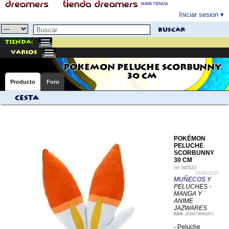
MAPA TIENDA
Iniciar sesion
buscar
Tienda:
varios
POKÉMON PELUCHE SCORBUNNY
30 CM
Producto
Foro
Cesta
POKÉMON
PELUCHE
SCORBUNNY
30 CM
ref
946533
15/05/2025
MUÑECOS
Y
PELUCHES -
MANGA Y
ANIME
JAZWARES
EAN:
10191726481871
- Peluche