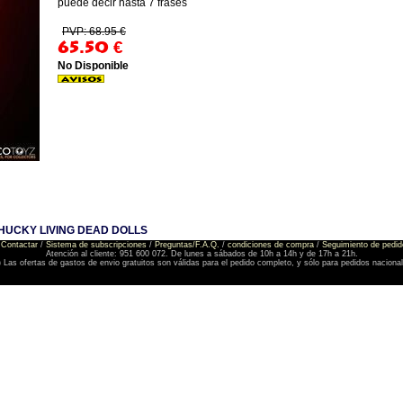
puede decir hasta 7 frases
PVP: 68.95 €
65.50
€
No Disponible
CHUCKY LIVING DEAD DOLLS
Contactar
/
Sistema de subscripciones
/
Preguntas/F.A.Q.
/
condiciones de compra
/
Seguimiento de pedid
Atención al cliente: 951 600 072. De lunes a sábados de 10h a 14h y de 17h a 21h.
) Las ofertas de gastos de envio gratuitos son válidas para el pedido completo, y sólo para pedidos naciona