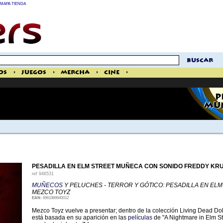
MAPA TIENDA
buscar
os
>
Juegos
>
Mercha
>
Cine
>
P
MUÑ
PESADILLA EN ELM STREET MUÑECA CON SONIDO FREDDY KR
ref
946531
MUÑECOS
Y PELUCHES - TERROR Y GÓTICO: PESADILLA EN ELM
MEZCO TOYZ
EAN:
6961989940012
Mezco Toyz vuelve a presentar; dentro de la colección Living Dead Dol
está basada en su aparición en las
películas
de "A Nightmare in Elm St