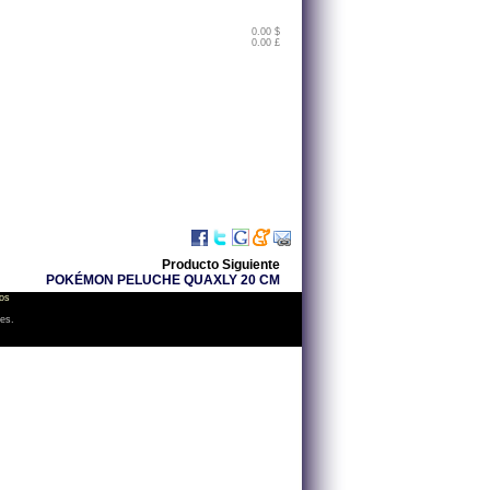
0.00 $
0.00 £
Producto Siguiente
POKÉMON PELUCHE QUAXLY 20 CM
os
les.