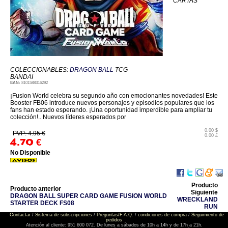
CARTAS
COLECCIONABLES:
DRAGON BALL
TCG
BANDAI
EAN:
8101588316292
¡Fusion World celebra su segundo año con emocionantes novedades! Este
Booster FB06 introduce nuevos personajes y episodios populares que los
fans han estado esperando. ¡Una oportunidad imperdible para ampliar tu
colección!.. Nuevos líderes esperados por
0.00 $
PVP: 4.95 €
0.00 £
4.70
€
No Disponible
Producto
Producto anterior
Siguiente
DRAGON BALL SUPER CARD GAME FUSION WORLD
WRECKLAND
STARTER DECK FS08
RUN
Contactar
/
Sistema de subscripciones
/
Preguntas/F.A.Q.
/
condiciones de compra
/
Seguimiento de
pedidos
Atención al cliente: 951 600 072. De lunes a sábados de 10h a 14h y de 17h a 21h.