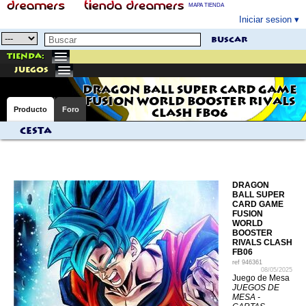
MAPA TIENDA
Iniciar sesion
buscar
Tienda:
juegos
DRAGON BALL SUPER CARD GAME
FUSION WORLD BOOSTER RIVALS
Producto
Foro
CLASH FB06
Cesta
DRAGON
BALL SUPER
CARD GAME
FUSION
WORLD
BOOSTER
RIVALS CLASH
FB06
ref
946361
08/05/2025
Juego de Mesa
JUEGOS DE
MESA -