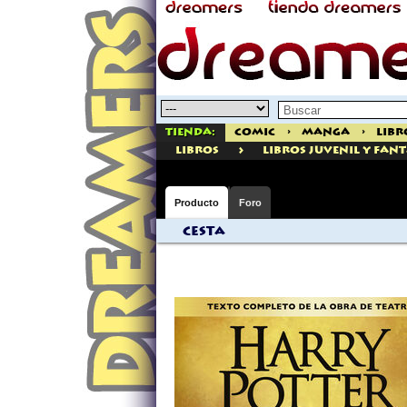
Tienda:
Comic
>
Manga
>
Libr
>
libros
Libros Juvenil Y Fan
Producto
Foro
Cesta