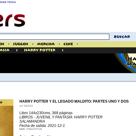
MAPA TIENDA
buscar
os
>
Juegos
>
Mercha
>
Cine
>
>
>
tasia
Harry Potter
HA
MA
HARRY POTTER Y EL LEGADO MALDITO: PARTES UNO Y DOS
ref
946244
Libro 144x230cms, 368 páginas
LIBROS - JUVENIL Y FANTASÍA: HARRY POTTER
SALAMANDRA
Fecha de salida: 2021-12-1
EAN:
9788418797538