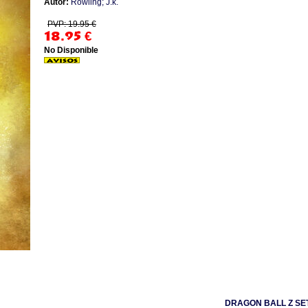
Autor:
Rowling; J.k.
PVP: 19.95 €
18.95
€
No Disponible
DRAGON BALL Z SE